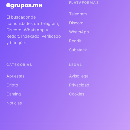
PLATAFORMAS
grupos
.me
Telegram
El buscador de
Discord
comunidades de Telegram,
Discord, WhatsApp y
WhatsApp
Reddit. Indexado, verificado
Reddit
y bilingüe.
Substack
CATEGORÍAS
LEGAL
Apuestas
Aviso legal
Cripto
Privacidad
Gaming
Cookies
Noticias