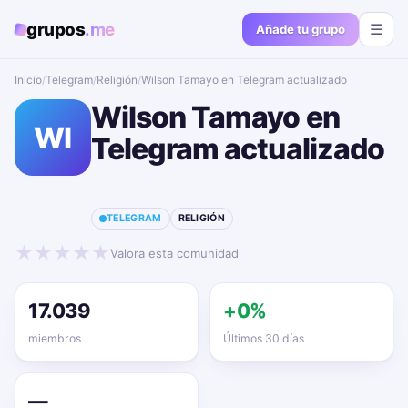
grupos
.me
☰
Añade tu grupo
Inicio
/
Telegram
/
Religión
/
Wilson Tamayo en Telegram actualizado📱🔥
Wilson Tamayo en
WI
Telegram actualizado
📱🔥
TELEGRAM
RELIGIÓN
★
★
★
★
★
Valora esta comunidad
17.039
+0%
miembros
Últimos 30 días
—