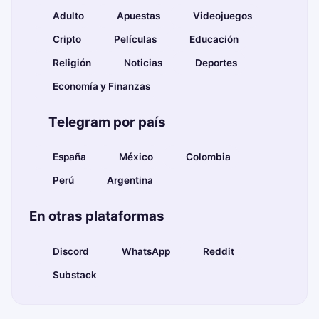
🔞 Adulto
💰 Apuestas
🎮 Videojuegos
🪙 Cripto
🎬 Películas
📚 Educación
🙏 Religión
📰 Noticias
⚽ Deportes
💹 Economía y Finanzas
🌍 Telegram por país
🇪🇸 España
🇲🇽 México
🇨🇴 Colombia
🇵🇪 Perú
🇦🇷 Argentina
En otras plataformas
🎮 Discord
💬 WhatsApp
👽 Reddit
📰 Substack