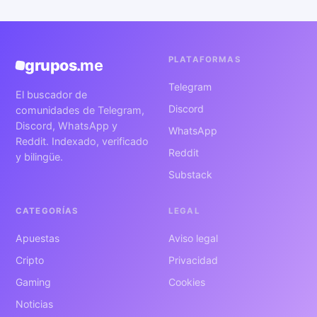
PLATAFORMAS
grupos
.me
Telegram
El buscador de
Discord
comunidades de Telegram,
Discord, WhatsApp y
WhatsApp
Reddit. Indexado, verificado
Reddit
y bilingüe.
Substack
CATEGORÍAS
LEGAL
Apuestas
Aviso legal
Cripto
Privacidad
Gaming
Cookies
Noticias