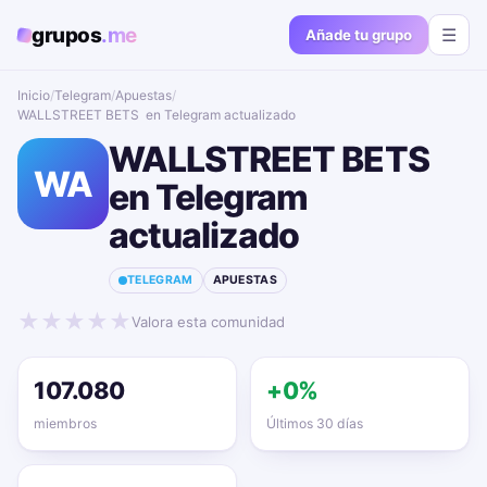
grupos
.me
☰
Añade tu grupo
Inicio
/
Telegram
/
Apuestas
/
WALLSTREET BETS ‍ en Telegram actualizado📱🔥
WALLSTREET BETS ‍
WA
en Telegram
actualizado📱🔥
TELEGRAM
APUESTAS
★
★
★
★
★
Valora esta comunidad
107.080
+0%
miembros
Últimos 30 días