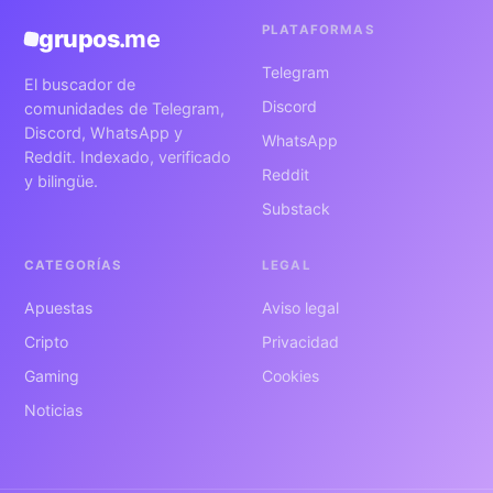
PLATAFORMAS
grupos
.me
Telegram
El buscador de
Discord
comunidades de Telegram,
Discord, WhatsApp y
WhatsApp
Reddit. Indexado, verificado
Reddit
y bilingüe.
Substack
CATEGORÍAS
LEGAL
Apuestas
Aviso legal
Cripto
Privacidad
Gaming
Cookies
Noticias