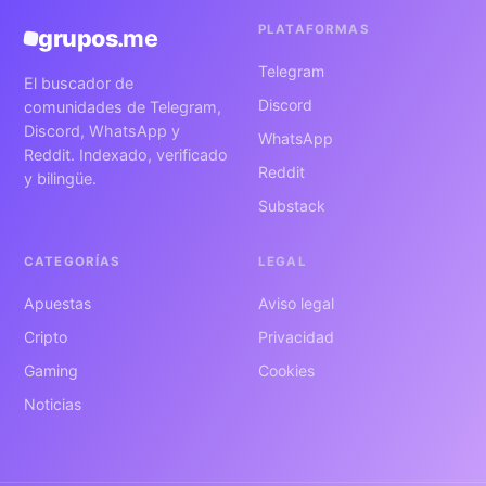
PLATAFORMAS
grupos
.me
Telegram
El buscador de
Discord
comunidades de Telegram,
Discord, WhatsApp y
WhatsApp
Reddit. Indexado, verificado
Reddit
y bilingüe.
Substack
CATEGORÍAS
LEGAL
Apuestas
Aviso legal
Cripto
Privacidad
Gaming
Cookies
Noticias