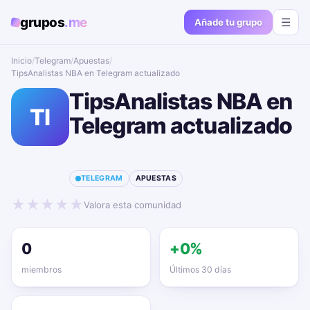
grupos
.me
☰
Añade tu grupo
Inicio
/
Telegram
/
Apuestas
/
TipsAnalistas NBA en Telegram actualizado📱🔥
TipsAnalistas NBA en
TI
Telegram actualizado
📱🔥
TELEGRAM
APUESTAS
★
★
★
★
★
Valora esta comunidad
0
+0%
miembros
Últimos 30 días