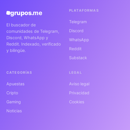
PLATAFORMAS
grupos
.me
Telegram
El buscador de
Discord
comunidades de Telegram,
Discord, WhatsApp y
WhatsApp
Reddit. Indexado, verificado
Reddit
y bilingüe.
Substack
CATEGORÍAS
LEGAL
Apuestas
Aviso legal
Cripto
Privacidad
Gaming
Cookies
Noticias