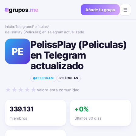
grupos
.me
☰
Añade tu grupo
Inicio
/
Telegram
/
Películas
/
PelissPlay (Peliculas) en Telegram actualizado📱🔥
PelissPlay (Peliculas)
PE
en Telegram
actualizado📱🔥
TELEGRAM
PELÍCULAS
★
★
★
★
★
Valora esta comunidad
339.131
+0%
miembros
Últimos 30 días