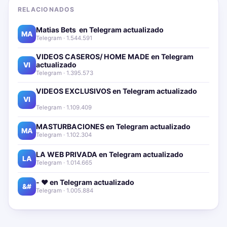
RELACIONADOS
Matias Bets ‍ en Telegram actualizado📱🔥
MA
Telegram · 1.544.591
VIDEOS CASEROS/ HOME MADE en Telegram
actualizado📱🔥
VI
Telegram · 1.395.573
VIDEOS EXCLUSIVOS en Telegram actualizado📱
🔥
VI
Telegram · 1.109.409
MASTURBACIONES en Telegram actualizado📱🔥
MA
Telegram · 1.102.304
LA WEB PRIVADA en Telegram actualizado📱🔥
LA
Telegram · 1.014.665
- ❤️ en Telegram actualizado📱🔥
&#
Telegram · 1.005.884