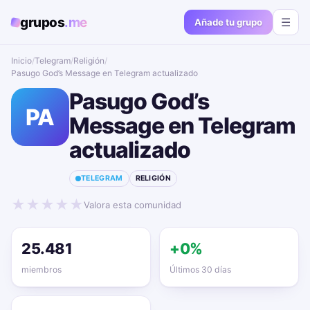
grupos
.me
☰
Añade tu grupo
Inicio
/
Telegram
/
Religión
/
Pasugo God’s Message en Telegram actualizado📱🔥
Pasugo God’s
PA
Message en Telegram
actualizado📱🔥
TELEGRAM
RELIGIÓN
★
★
★
★
★
Valora esta comunidad
25.481
+0%
miembros
Últimos 30 días