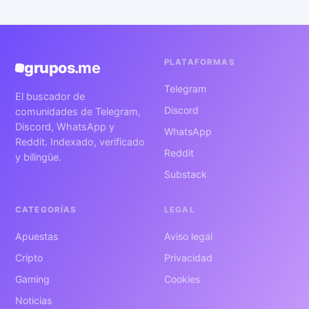
PLATAFORMAS
grupos
.me
Telegram
El buscador de
Discord
comunidades de Telegram,
Discord, WhatsApp y
WhatsApp
Reddit. Indexado, verificado
Reddit
y bilingüe.
Substack
CATEGORÍAS
LEGAL
Apuestas
Aviso legal
Cripto
Privacidad
Gaming
Cookies
Noticias