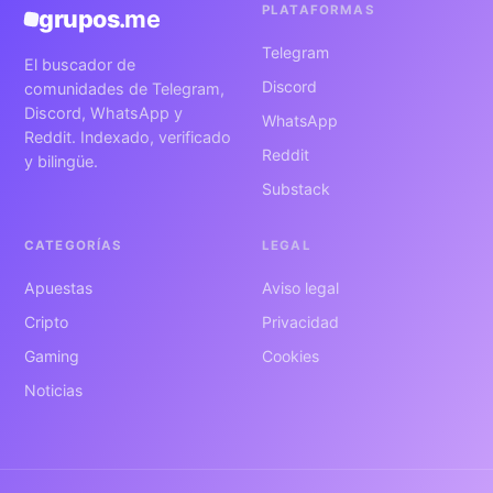
PLATAFORMAS
grupos
.me
Telegram
El buscador de
Discord
comunidades de Telegram,
Discord, WhatsApp y
WhatsApp
Reddit. Indexado, verificado
Reddit
y bilingüe.
Substack
CATEGORÍAS
LEGAL
Apuestas
Aviso legal
Cripto
Privacidad
Gaming
Cookies
Noticias