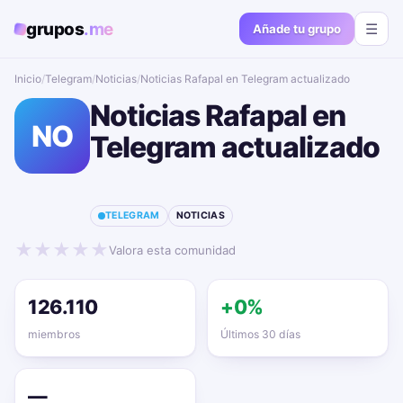
grupos
.me
☰
Añade tu grupo
Inicio
/
Telegram
/
Noticias
/
Noticias Rafapal en Telegram actualizado📱🔥
Noticias Rafapal en
NO
Telegram actualizado
📱🔥
TELEGRAM
NOTICIAS
★
★
★
★
★
Valora esta comunidad
126.110
+0%
miembros
Últimos 30 días
—