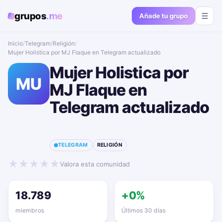
grupos
.me
☰
Añade tu grupo
Inicio
/
Telegram
/
Religión
/
Mujer Holistica por MJ Flaque en Telegram actualizado📱🔥
Mujer Holistica por
MU
MJ Flaque en
Telegram actualizado
📱🔥
TELEGRAM
RELIGIÓN
★
★
★
★
★
Valora esta comunidad
18.789
+0%
miembros
Últimos 30 días