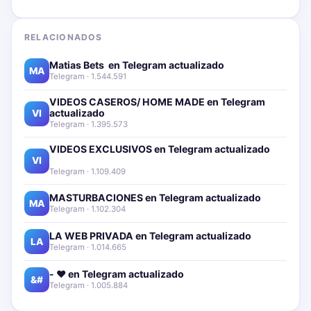
RELACIONADOS
Matias Bets ‍ en Telegram actualizado📱🔥
MA
Telegram · 1.544.591
VIDEOS CASEROS/ HOME MADE en Telegram
actualizado📱🔥
VI
Telegram · 1.395.573
VIDEOS EXCLUSIVOS en Telegram actualizado📱
🔥
VI
Telegram · 1.109.409
MASTURBACIONES en Telegram actualizado📱🔥
MA
Telegram · 1.102.304
LA WEB PRIVADA en Telegram actualizado📱🔥
LA
Telegram · 1.014.665
- ❤️ en Telegram actualizado📱🔥
&#
Telegram · 1.005.884