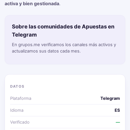
activa y bien gestionada
.
Sobre las comunidades de Apuestas en
Telegram
En grupos.me verificamos los canales más activos y
actualizamos sus datos cada mes.
DATOS
Plataforma
Telegram
Idioma
ES
Verificado
—