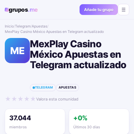
grupos
.me
☰
Añade tu grupo
Inicio
/
Telegram
/
Apuestas
/
MexPlay Casino México Apuestas en Telegram actualizado📱🔥
MexPlay Casino
ME
México Apuestas en
Telegram actualizado
📱🔥
TELEGRAM
APUESTAS
★
★
★
★
★
Valora esta comunidad
37.044
+0%
miembros
Últimos 30 días