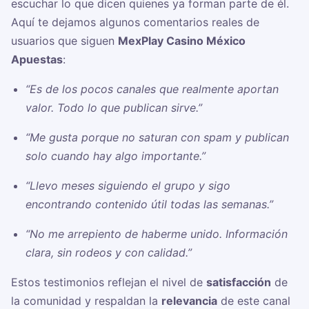
escuchar lo que dicen quienes ya forman parte de él.
Aquí te dejamos algunos comentarios reales de
usuarios que siguen
MexPlay Casino México
Apuestas
:
“Es de los pocos canales que realmente aportan
valor. Todo lo que publican sirve.”
“Me gusta porque no saturan con spam y publican
solo cuando hay algo importante.”
“Llevo meses siguiendo el grupo y sigo
encontrando contenido útil todas las semanas.”
“No me arrepiento de haberme unido. Información
clara, sin rodeos y con calidad.”
Estos testimonios reflejan el nivel de
satisfacción
de
la comunidad y respaldan la
relevancia
de este canal