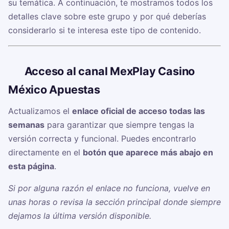
su temática. A continuación, te mostramos todos los
detalles clave sobre este grupo y por qué deberías
considerarlo si te interesa este tipo de contenido.
🔗
Acceso al canal MexPlay Casino
México Apuestas
Actualizamos el
enlace oficial de acceso todas las
semanas
para garantizar que siempre tengas la
versión correcta y funcional. Puedes encontrarlo
directamente en el
botón que aparece más abajo en
esta página
.
Si por alguna razón el enlace no funciona, vuelve en
unas horas o revisa la sección principal donde siempre
dejamos la última versión disponible.