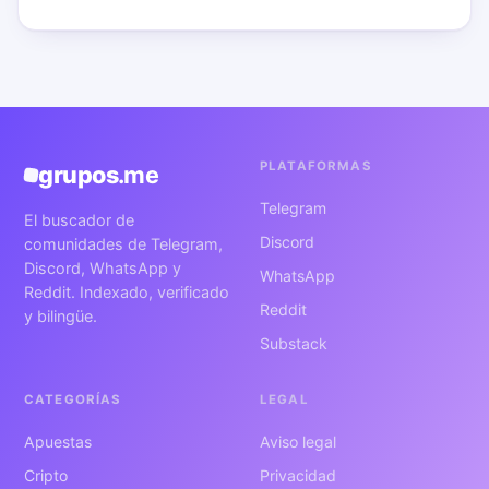
PLATAFORMAS
grupos
.me
Telegram
El buscador de
Discord
comunidades de Telegram,
Discord, WhatsApp y
WhatsApp
Reddit. Indexado, verificado
Reddit
y bilingüe.
Substack
CATEGORÍAS
LEGAL
Apuestas
Aviso legal
Cripto
Privacidad