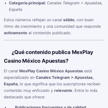
Categoría principal:
Canales Telegram > Apuestas,
España
Estos números reflejan un canal
sólido
, con buen
ritmo de crecimiento y una comunidad que responde
activamente
al contenido publicado.
🧠
¿Qué contenido publica MexPlay
Casino México Apuestas?
El canal
MexPlay Casino México Apuestas
está
especializado en
Canales Telegram > Apuestas,
España
, lo que significa que los suscriptores reciben
contenido muy
enfocado
y
relevante
. Entre lo más
destacado que ofrece:
✅
Publicaciones frecuentes y de calidad