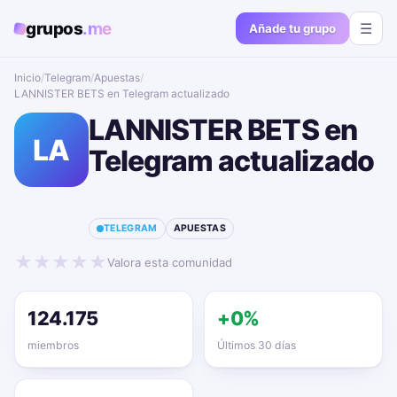
grupos
.me
☰
Añade tu grupo
Inicio
/
Telegram
/
Apuestas
/
LANNISTER BETS en Telegram actualizado📱🔥
LANNISTER BETS en
LA
Telegram actualizado
📱🔥
TELEGRAM
APUESTAS
★
★
★
★
★
Valora esta comunidad
124.175
+0%
miembros
Últimos 30 días