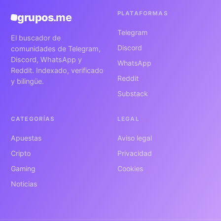
PLATAFORMAS
grupos
.me
Telegram
El buscador de
Discord
comunidades de Telegram,
Discord, WhatsApp y
WhatsApp
Reddit. Indexado, verificado
Reddit
y bilingüe.
Substack
CATEGORÍAS
LEGAL
Apuestas
Aviso legal
Cripto
Privacidad
Gaming
Cookies
Noticias