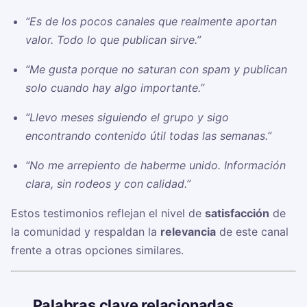
“Es de los pocos canales que realmente aportan
valor. Todo lo que publican sirve.”
“Me gusta porque no saturan con spam y publican
solo cuando hay algo importante.”
“Llevo meses siguiendo el grupo y sigo
encontrando contenido útil todas las semanas.”
“No me arrepiento de haberme unido. Información
clara, sin rodeos y con calidad.”
Estos testimonios reflejan el nivel de
satisfacción
de
la comunidad y respaldan la
relevancia
de este canal
frente a otras opciones similares.
🏷️
Palabras clave relacionadas