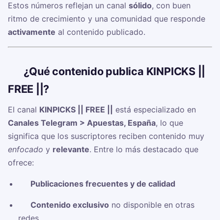
Estos números reflejan un canal
sólido
, con buen
ritmo de crecimiento y una comunidad que responde
activamente
al contenido publicado.
🧠
¿Qué contenido publica KINPICKS ||
FREE ||?
El canal
KINPICKS || FREE ||
está especializado en
Canales Telegram > Apuestas, España
, lo que
significa que los suscriptores reciben contenido muy
enfocado
y
relevante
. Entre lo más destacado que
ofrece:
✅
Publicaciones frecuentes y de calidad
✅
Contenido exclusivo
no disponible en otras
redes