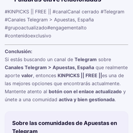
#KINPICKS || FREE ||
#canalCanal cerrado
#Telegram
#Canales Telegram > Apuestas, España
#grupoactualizado
#engagementalto
#contenidoexclusivo
Conclusión:
Si estás buscando un canal de
Telegram
sobre
Canales Telegram > Apuestas, España
que realmente
aporte
valor
, entonces
KINPICKS || FREE ||
es una de
las mejores opciones que encontrarás actualmente.
Mantente atento al
botón con el enlace actualizado
y
únete a una comunidad
activa y bien gestionada
.
Sobre las comunidades de Apuestas en
Telegram