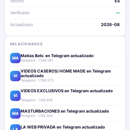
Idioma
ES
Verificado
—
Actualizado
2026-08
RELACIONADOS
Matias Bets ‍ en Telegram actualizado📱🔥
MA
Telegram · 1.544.591
VIDEOS CASEROS/ HOME MADE en Telegram
actualizado📱🔥
VI
Telegram · 1.395.573
VIDEOS EXCLUSIVOS en Telegram actualizado📱
🔥
VI
Telegram · 1.109.409
MASTURBACIONES en Telegram actualizado📱🔥
MA
Telegram · 1.102.304
LA WEB PRIVADA en Telegram actualizado📱🔥
LA