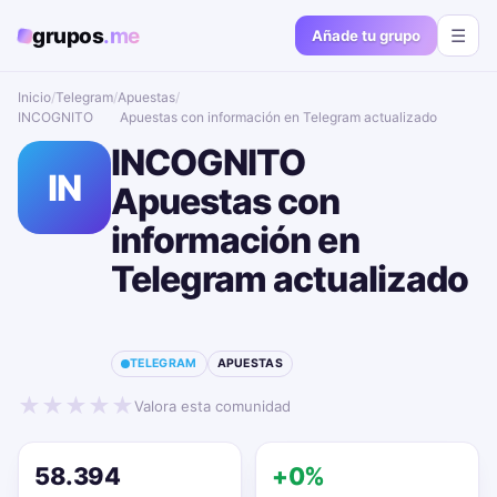
grupos
.me
☰
Añade tu grupo
Inicio
/
Telegram
/
Apuestas
/
INCOGNITO ‍ ️‍♂️ Apuestas con información en Telegram actualizado📱🔥
INCOGNITO ‍ ️‍♂️
IN
Apuestas con
información en
Telegram actualizado
📱🔥
TELEGRAM
APUESTAS
★
★
★
★
★
Valora esta comunidad
58.394
+0%