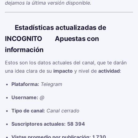
dejamos la última versión disponible.
📊
Estadísticas actualizadas de
INCOGNITO ‍ ️‍♂️ Apuestas con
información
Estos son los datos actuales del canal, que te darán
una idea clara de su
impacto
y nivel de
actividad
:
Plataforma:
Telegram
Username:
@
Tipo de canal:
Canal cerrado
Suscriptores actuales:
58 394
Vistas promedio por publicación:
1 730