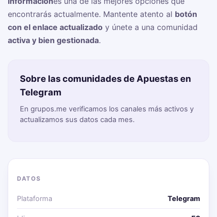
información
es una de las mejores opciones que
encontrarás actualmente. Mantente atento al
botón
con el enlace actualizado
y únete a una comunidad
activa y bien gestionada
.
Sobre las comunidades de Apuestas en
Telegram
En grupos.me verificamos los canales más activos y
actualizamos sus datos cada mes.
DATOS
Plataforma
Telegram