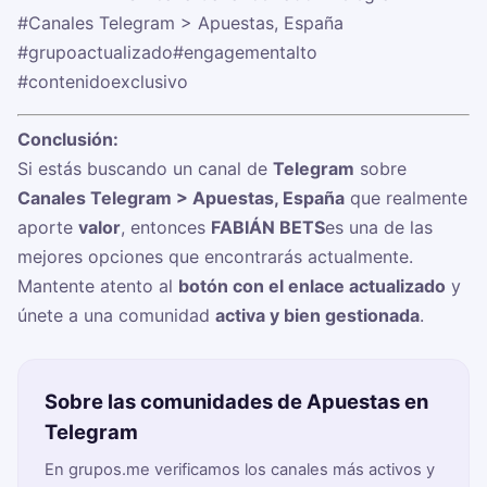
#Canales Telegram > Apuestas, España
#grupoactualizado
#engagementalto
#contenidoexclusivo
Conclusión:
Si estás buscando un canal de
Telegram
sobre
Canales Telegram > Apuestas, España
que realmente
aporte
valor
, entonces
FABIÁN BETS
es una de las
mejores opciones que encontrarás actualmente.
Mantente atento al
botón con el enlace actualizado
y
únete a una comunidad
activa y bien gestionada
.
Sobre las comunidades de Apuestas en
Telegram
En grupos.me verificamos los canales más activos y