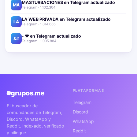
MASTURBACIONES en Telegram actualizado📱🔥
MA
Telegram · 1.102.304
LA WEB PRIVADA en Telegram actualizado📱🔥
LA
Telegram · 1.014.665
- ❤️ en Telegram actualizado📱🔥
&#
Telegram · 1.005.884
PLATAFORMAS
grupos
.me
Telegram
El buscador de
Discord
comunidades de Telegram,
Discord, WhatsApp y
WhatsApp
Reddit. Indexado, verificado
Reddit
y bilingüe.