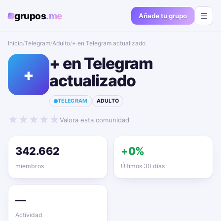
grupos
.me
☰
Añade tu grupo
Inicio
/
Telegram
/
Adulto
/
+ en Telegram actualizado📱🔥
+ en Telegram
+
actualizado📱🔥
TELEGRAM
ADULTO
★
★
★
★
★
Valora esta comunidad
342.662
+0%
miembros
Últimos 30 días
—
Actividad