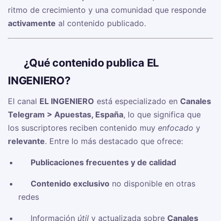
ritmo de crecimiento y una comunidad que responde
activamente
al contenido publicado.
🧠
¿Qué contenido publica EL
INGENIERO?
El canal
EL INGENIERO
está especializado en
Canales
Telegram > Apuestas, España
, lo que significa que
los suscriptores reciben contenido muy
enfocado
y
relevante
. Entre lo más destacado que ofrece:
✅
Publicaciones frecuentes y de calidad
✅
Contenido exclusivo
no disponible en otras
redes
✅ Información
útil
y actualizada sobre
Canales