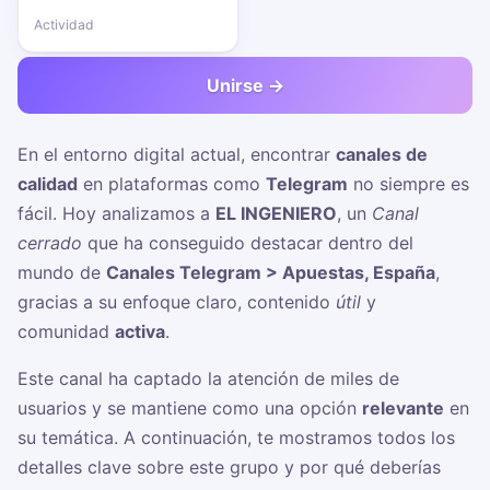
Actividad
Unirse →
En el entorno digital actual, encontrar
canales de
calidad
en plataformas como
Telegram
no siempre es
fácil. Hoy analizamos a
EL INGENIERO
, un
Canal
cerrado
que ha conseguido destacar dentro del
mundo de
Canales Telegram > Apuestas, España
,
gracias a su enfoque claro, contenido
útil
y
comunidad
activa
.
Este canal ha captado la atención de miles de
usuarios y se mantiene como una opción
relevante
en
su temática. A continuación, te mostramos todos los
detalles clave sobre este grupo y por qué deberías