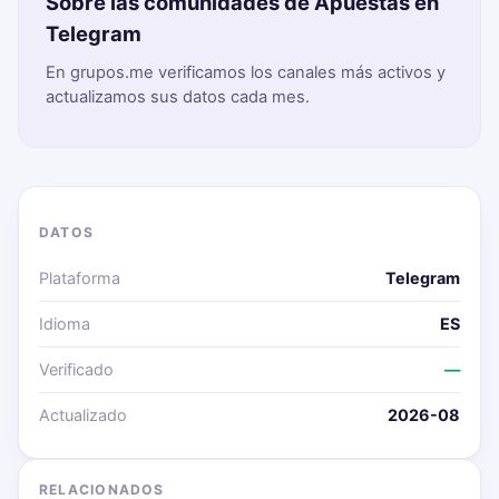
Sobre las comunidades de Apuestas en
Telegram
En grupos.me verificamos los canales más activos y
actualizamos sus datos cada mes.
DATOS
Plataforma
Telegram
Idioma
ES
Verificado
—
Actualizado
2026-08
RELACIONADOS