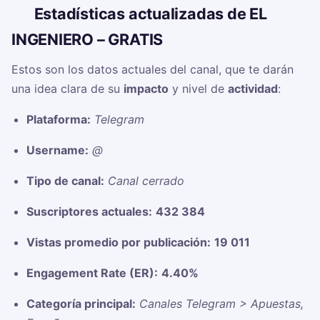
📊
Estadísticas actualizadas de EL
INGENIERO – GRATIS
Estos son los datos actuales del canal, que te darán
una idea clara de su
impacto
y nivel de
actividad
:
Plataforma:
Telegram
Username:
@
Tipo de canal:
Canal cerrado
Suscriptores actuales:
432 384
Vistas promedio por publicación:
19 011
Engagement Rate (ER):
4.40%
Categoría principal:
Canales Telegram > Apuestas,