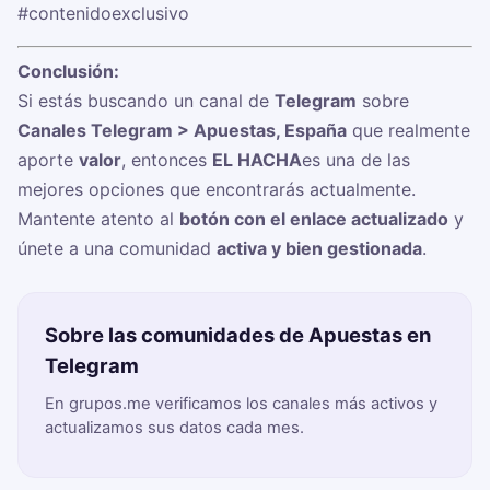
#contenidoexclusivo
Conclusión:
Si estás buscando un canal de
Telegram
sobre
Canales Telegram > Apuestas, España
que realmente
aporte
valor
, entonces
EL HACHA
es una de las
mejores opciones que encontrarás actualmente.
Mantente atento al
botón con el enlace actualizado
y
únete a una comunidad
activa y bien gestionada
.
Sobre las comunidades de Apuestas en
Telegram
En grupos.me verificamos los canales más activos y
actualizamos sus datos cada mes.