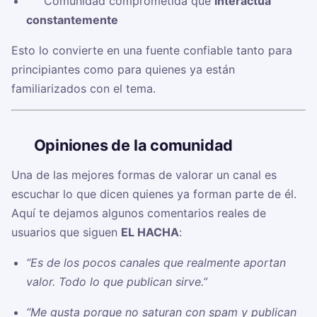
✅ Comunidad comprometida que
interactúa
constantemente
Esto lo convierte en una fuente confiable tanto para
principiantes como para quienes ya están
familiarizados con el tema.
🗣️
Opiniones de la comunidad
Una de las mejores formas de valorar un canal es
escuchar lo que dicen quienes ya forman parte de él.
Aquí te dejamos algunos comentarios reales de
usuarios que siguen
EL HACHA
:
“Es de los pocos canales que realmente aportan
valor. Todo lo que publican sirve.”
“Me gusta porque no saturan con spam y publican