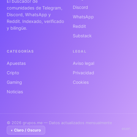
El buscador de
Discord
comunidades de Telegram,
Discord, WhatsApp y
WhatsApp
Reddit. Indexado, verificado
Reddit
y bilingüe.
Substack
CATEGORÍAS
LEGAL
Apuestas
Aviso legal
Cripto
Privacidad
Gaming
Cookies
Noticias
© 2026 grupos.me — Datos actualizados mensualmente
es
en
◐ Claro / Oscuro