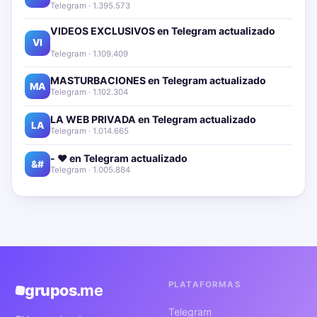
Telegram · 1.395.573
VIDEOS EXCLUSIVOS en Telegram actualizado📱
🔥
VI
Telegram · 1.109.409
MASTURBACIONES en Telegram actualizado📱🔥
MA
Telegram · 1.102.304
LA WEB PRIVADA en Telegram actualizado📱🔥
LA
Telegram · 1.014.665
- ❤️ en Telegram actualizado📱🔥
&#
Telegram · 1.005.884
PLATAFORMAS
grupos
.me
Telegram