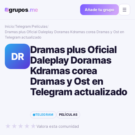
grupos
.me
☰
Añade tu grupo
Inicio
/
Telegram
/
Películas
/
Dramas plus Oficial Daleplay Doramas Kdramas corea Dramas y Ost en
Telegram actualizado📱🔥
Dramas plus Oficial
DR
Daleplay Doramas
Kdramas corea
Dramas y Ost en
Telegram actualizado
📱🔥
TELEGRAM
PELÍCULAS
★
★
★
★
★
Valora esta comunidad