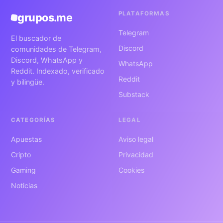
PLATAFORMAS
grupos
.me
Telegram
El buscador de
Discord
comunidades de Telegram,
Discord, WhatsApp y
WhatsApp
Reddit. Indexado, verificado
Reddit
y bilingüe.
Substack
CATEGORÍAS
LEGAL
Apuestas
Aviso legal
Cripto
Privacidad
Gaming
Cookies
Noticias