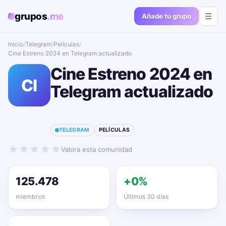
grupos
.me
☰
Añade tu grupo
Inicio
/
Telegram
/
Películas
/
Cine Estreno 2024 en Telegram actualizado📱🔥
Cine Estreno 2024 en
CI
Telegram actualizado
📱🔥
TELEGRAM
PELÍCULAS
★
★
★
★
★
Valora esta comunidad
125.478
+0%
miembros
Últimos 30 días