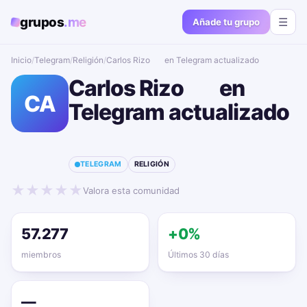
grupos
.me
☰
Añade tu grupo
Inicio
/
Telegram
/
Religión
/
Carlos Rizo ✍ en Telegram actualizado📱🔥
Carlos Rizo ✍ en
CA
Telegram actualizado
📱🔥
TELEGRAM
RELIGIÓN
★
★
★
★
★
Valora esta comunidad
57.277
+0%
miembros
Últimos 30 días
—