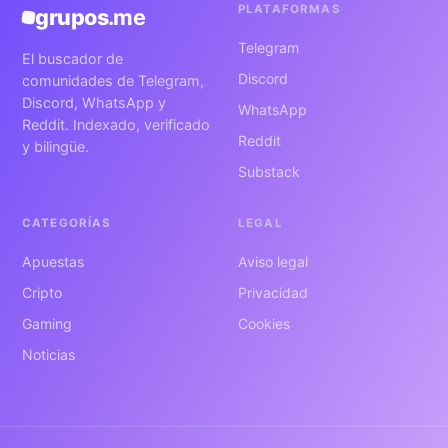
PLATAFORMAS
grupos
.me
Telegram
El buscador de
Discord
comunidades de Telegram,
Discord, WhatsApp y
WhatsApp
Reddit. Indexado, verificado
Reddit
y bilingüe.
Substack
CATEGORÍAS
LEGAL
Apuestas
Aviso legal
Cripto
Privacidad
Gaming
Cookies
Noticias