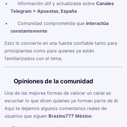
✅ Información
útil
y actualizada sobre
Canales
Telegram > Apuestas, España
✅ Comunidad comprometida que
interactúa
constantemente
Esto lo convierte en una fuente confiable tanto para
principiantes como para quienes ya están
familiarizados con el tema.
🗣️
Opiniones de la comunidad
Una de las mejores formas de valorar un canal es
escuchar lo que dicen quienes ya forman parte de él.
Aquí te dejamos algunos comentarios reales de
usuarios que siguen
Brazino777 México
: