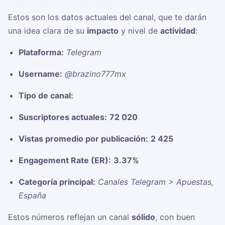
Estos son los datos actuales del canal, que te darán
una idea clara de su
impacto
y nivel de
actividad
:
Plataforma:
Telegram
Username:
@brazino777mx
Tipo de canal:
Suscriptores actuales:
72 020
Vistas promedio por publicación:
2 425
Engagement Rate (ER):
3.37%
Categoría principal:
Canales Telegram > Apuestas,
España
Estos números reflejan un canal
sólido
, con buen