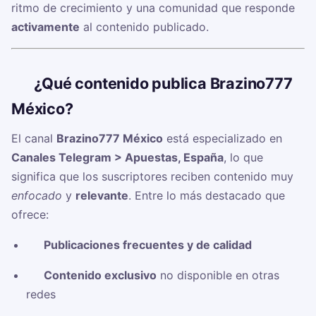
ritmo de crecimiento y una comunidad que responde
activamente
al contenido publicado.
🧠
¿Qué contenido publica Brazino777
México?
El canal
Brazino777 México
está especializado en
Canales Telegram > Apuestas, España
, lo que
significa que los suscriptores reciben contenido muy
enfocado
y
relevante
. Entre lo más destacado que
ofrece:
✅
Publicaciones frecuentes y de calidad
✅
Contenido exclusivo
no disponible en otras
redes