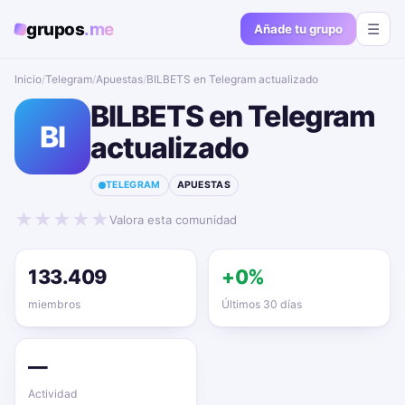
grupos
.me
☰
Añade tu grupo
Inicio
/
Telegram
/
Apuestas
/
BILBETS en Telegram actualizado📱🔥
BILBETS en Telegram
BI
actualizado📱🔥
TELEGRAM
APUESTAS
★
★
★
★
★
Valora esta comunidad
133.409
+0%
miembros
Últimos 30 días
—
Actividad