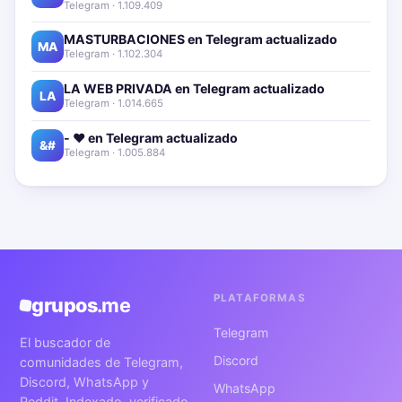
Telegram · 1.109.409
MASTURBACIONES en Telegram actualizado📱🔥
MA
Telegram · 1.102.304
LA WEB PRIVADA en Telegram actualizado📱🔥
LA
Telegram · 1.014.665
- ❤️ en Telegram actualizado📱🔥
&#
Telegram · 1.005.884
PLATAFORMAS
grupos
.me
Telegram
El buscador de
Discord
comunidades de Telegram,
Discord, WhatsApp y
WhatsApp
Reddit. Indexado, verificado