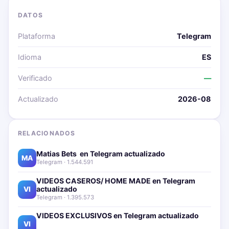
DATOS
Plataforma
Telegram
Idioma
ES
Verificado
—
Actualizado
2026-08
RELACIONADOS
Matias Bets ‍ en Telegram actualizado📱🔥
MA
Telegram · 1.544.591
VIDEOS CASEROS/ HOME MADE en Telegram
actualizado📱🔥
VI
Telegram · 1.395.573
VIDEOS EXCLUSIVOS en Telegram actualizado📱
🔥
VI