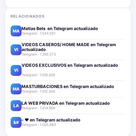
RELACIONADOS
Matias Bets ‍ en Telegram actualizado📱🔥
MA
Telegram · 1.544.591
VIDEOS CASEROS/ HOME MADE en Telegram
actualizado📱🔥
VI
Telegram · 1.395.573
VIDEOS EXCLUSIVOS en Telegram actualizado📱
🔥
VI
Telegram · 1.109.409
MASTURBACIONES en Telegram actualizado📱🔥
MA
Telegram · 1.102.304
LA WEB PRIVADA en Telegram actualizado📱🔥
LA
Telegram · 1.014.665
- ❤️ en Telegram actualizado📱🔥
&#
Telegram · 1.005.884