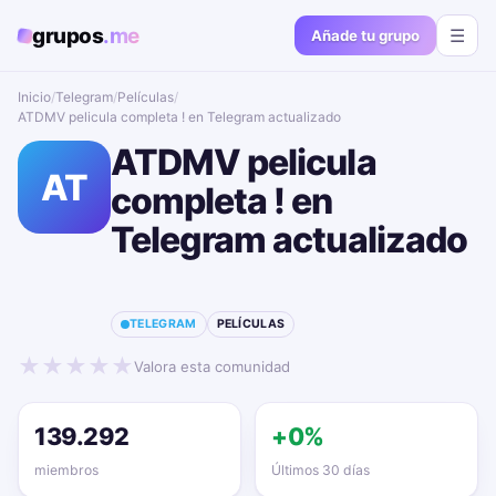
grupos
.me
☰
Añade tu grupo
Inicio
/
Telegram
/
Películas
/
ATDMV pelicula completa ! en Telegram actualizado📱🔥
ATDMV pelicula
AT
completa ! en
Telegram actualizado
📱🔥
TELEGRAM
PELÍCULAS
★
★
★
★
★
Valora esta comunidad
139.292
+0%
miembros
Últimos 30 días