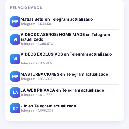
RELACIONADOS
Matias Bets ‍ en Telegram actualizado📱🔥
MA
Telegram · 1.544.591
VIDEOS CASEROS/ HOME MADE en Telegram
actualizado📱🔥
VI
Telegram · 1.395.573
VIDEOS EXCLUSIVOS en Telegram actualizado📱
🔥
VI
Telegram · 1.109.409
MASTURBACIONES en Telegram actualizado📱🔥
MA
Telegram · 1.102.304
LA WEB PRIVADA en Telegram actualizado📱🔥
LA
Telegram · 1.014.665
- ❤️ en Telegram actualizado📱🔥
&#
Telegram · 1.005.884