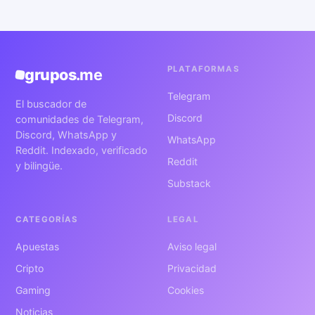
PLATAFORMAS
grupos
.me
Telegram
El buscador de
Discord
comunidades de Telegram,
Discord, WhatsApp y
WhatsApp
Reddit. Indexado, verificado
Reddit
y bilingüe.
Substack
CATEGORÍAS
LEGAL
Apuestas
Aviso legal
Cripto
Privacidad
Gaming
Cookies
Noticias