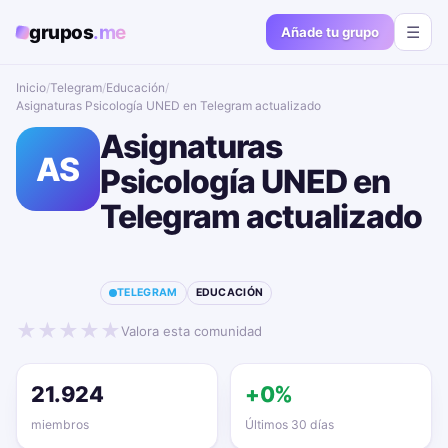
grupos
.me
☰
Añade tu grupo
Inicio
/
Telegram
/
Educación
/
Asignaturas Psicología UNED en Telegram actualizado📱🔥
Asignaturas
AS
Psicología UNED en
Telegram actualizado
📱🔥
TELEGRAM
EDUCACIÓN
★
★
★
★
★
Valora esta comunidad
21.924
+0%
miembros
Últimos 30 días