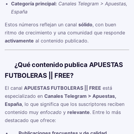
Categoría principal:
Canales Telegram > Apuestas,
España
Estos números reflejan un canal
sólido
, con buen
ritmo de crecimiento y una comunidad que responde
activamente
al contenido publicado.
🧠
¿Qué contenido publica APUESTAS
FUTBOLERAS || FREE?
El canal
APUESTAS FUTBOLERAS || FREE
está
especializado en
Canales Telegram > Apuestas,
España
, lo que significa que los suscriptores reciben
contenido muy
enfocado
y
relevante
. Entre lo más
destacado que ofrece:
✅
Publicaciones frecuentes y de calidad