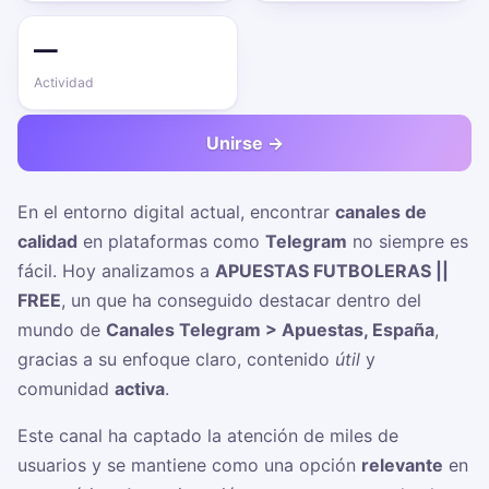
—
Actividad
Unirse →
En el entorno digital actual, encontrar
canales de
calidad
en plataformas como
Telegram
no siempre es
fácil. Hoy analizamos a
APUESTAS FUTBOLERAS ||
FREE
, un
que ha conseguido destacar dentro del
mundo de
Canales Telegram > Apuestas, España
,
gracias a su enfoque claro, contenido
útil
y
comunidad
activa
.
Este canal ha captado la atención de miles de
usuarios y se mantiene como una opción
relevante
en