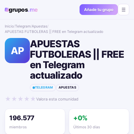
grupos
.me
☰
Añade tu grupo
Inicio
/
Telegram
/
Apuestas
/
APUESTAS FUTBOLERAS || FREE en Telegram actualizado📱🔥
APUESTAS
AP
FUTBOLERAS || FREE
en Telegram
actualizado📱🔥
TELEGRAM
APUESTAS
★
★
★
★
★
Valora esta comunidad
196.577
+0%
miembros
Últimos 30 días