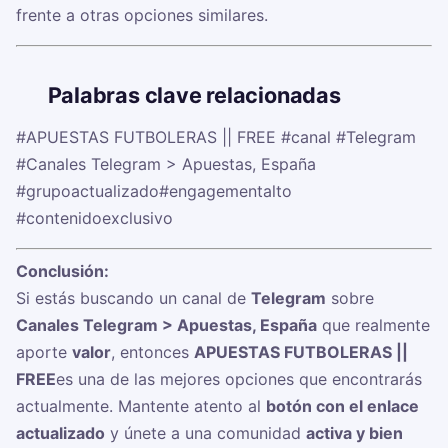
frente a otras opciones similares.
🏷️
Palabras clave relacionadas
#APUESTAS FUTBOLERAS || FREE
#canal
#Telegram
#Canales Telegram > Apuestas, España
#grupoactualizado
#engagementalto
#contenidoexclusivo
Conclusión:
Si estás buscando un canal de
Telegram
sobre
Canales Telegram > Apuestas, España
que realmente
aporte
valor
, entonces
APUESTAS FUTBOLERAS ||
FREE
es una de las mejores opciones que encontrarás
actualmente. Mantente atento al
botón con el enlace
actualizado
y únete a una comunidad
activa y bien