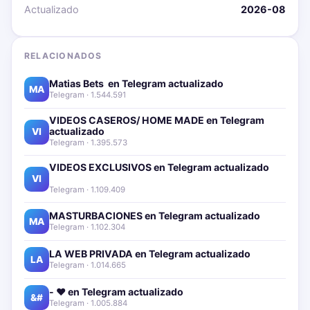
Actualizado
2026-08
RELACIONADOS
Matias Bets ‍ en Telegram actualizado📱🔥
MA
Telegram · 1.544.591
VIDEOS CASEROS/ HOME MADE en Telegram
actualizado📱🔥
VI
Telegram · 1.395.573
VIDEOS EXCLUSIVOS en Telegram actualizado📱
🔥
VI
Telegram · 1.109.409
MASTURBACIONES en Telegram actualizado📱🔥
MA
Telegram · 1.102.304
LA WEB PRIVADA en Telegram actualizado📱🔥
LA
Telegram · 1.014.665
- ❤️ en Telegram actualizado📱🔥
&#
Telegram · 1.005.884