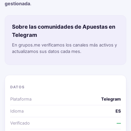
gestionada
.
Sobre las comunidades de Apuestas en
Telegram
En grupos.me verificamos los canales más activos y
actualizamos sus datos cada mes.
DATOS
Plataforma
Telegram
Idioma
ES
Verificado
—