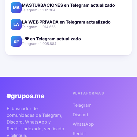
MASTURBACIONES en Telegram actualizado📱🔥
MA
Telegram · 1.102.304
LA WEB PRIVADA en Telegram actualizado📱🔥
LA
Telegram · 1.014.665
- ❤️ en Telegram actualizado📱🔥
&#
Telegram · 1.005.884
PLATAFORMAS
grupos
.me
Telegram
El buscador de
Discord
comunidades de Telegram,
Discord, WhatsApp y
WhatsApp
Reddit. Indexado, verificado
Reddit
y bilingüe.