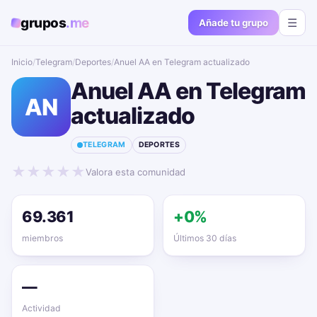
grupos
.me
☰
Añade tu grupo
Inicio
/
Telegram
/
Deportes
/
Anuel AA en Telegram actualizado📱🔥
Anuel AA en Telegram
AN
actualizado📱🔥
TELEGRAM
DEPORTES
★
★
★
★
★
Valora esta comunidad
69.361
+0%
miembros
Últimos 30 días
—
Actividad