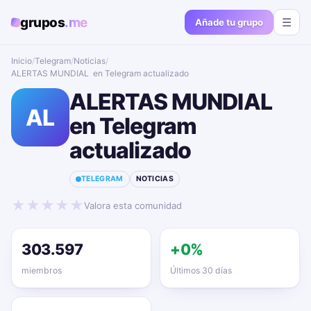
grupos
.me
☰
Añade tu grupo
Inicio
/
Telegram
/
Noticias
/
ALERTAS MUNDIAL ️ en Telegram actualizado📱🔥
ALERTAS MUNDIAL ️
AL
en Telegram
actualizado📱🔥
TELEGRAM
NOTICIAS
★
★
★
★
★
Valora esta comunidad
303.597
+0%
miembros
Últimos 30 días