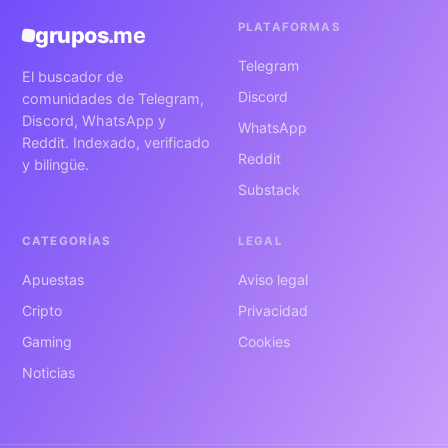
PLATAFORMAS
grupos
.me
Telegram
El buscador de
Discord
comunidades de Telegram,
Discord, WhatsApp y
WhatsApp
Reddit. Indexado, verificado
Reddit
y bilingüe.
Substack
CATEGORÍAS
LEGAL
Apuestas
Aviso legal
Cripto
Privacidad
Gaming
Cookies
Noticias