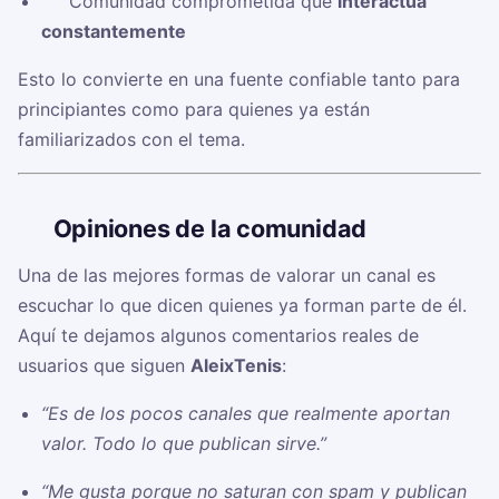
✅ Comunidad comprometida que
interactúa
constantemente
Esto lo convierte en una fuente confiable tanto para
principiantes como para quienes ya están
familiarizados con el tema.
🗣️
Opiniones de la comunidad
Una de las mejores formas de valorar un canal es
escuchar lo que dicen quienes ya forman parte de él.
Aquí te dejamos algunos comentarios reales de
usuarios que siguen
AleixTenis
:
“Es de los pocos canales que realmente aportan
valor. Todo lo que publican sirve.”
“Me gusta porque no saturan con spam y publican