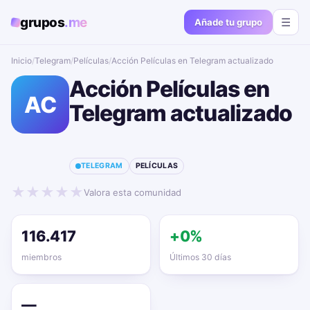
grupos
.me
☰
Añade tu grupo
Inicio
/
Telegram
/
Películas
/
Acción Películas en Telegram actualizado📱🔥
Acción Películas en
AC
Telegram actualizado
📱🔥
TELEGRAM
PELÍCULAS
★
★
★
★
★
Valora esta comunidad
116.417
+0%
miembros
Últimos 30 días
—