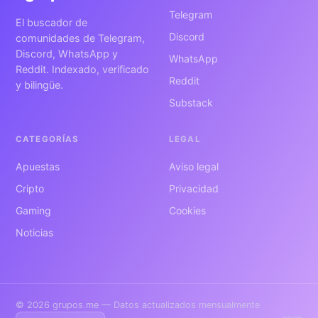
Telegram
El buscador de
Discord
comunidades de Telegram,
Discord, WhatsApp y
WhatsApp
Reddit. Indexado, verificado
Reddit
y bilingüe.
Substack
CATEGORÍAS
LEGAL
Apuestas
Aviso legal
Cripto
Privacidad
Gaming
Cookies
Noticias
© 2026 grupos.me — Datos actualizados mensualmente