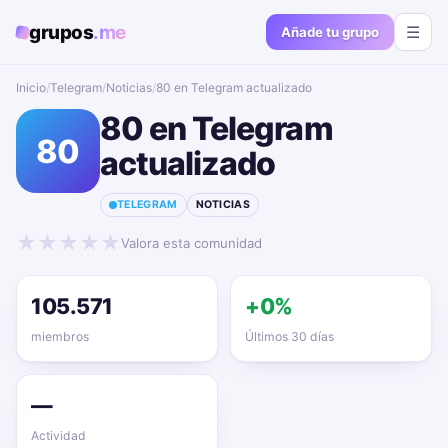
grupos
.me
☰
Añade tu grupo
Inicio
/
Telegram
/
Noticias
/
80 en Telegram actualizado📱🔥
80 en Telegram
80
actualizado📱🔥
TELEGRAM
NOTICIAS
★
★
★
★
★
Valora esta comunidad
105.571
+0%
miembros
Últimos 30 días
—
Actividad