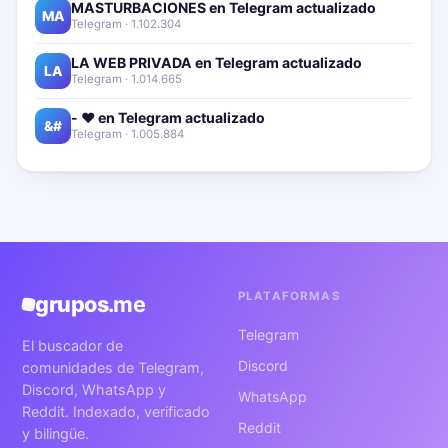
MASTURBACIONES en Telegram actualizado📱🔥
MA
Telegram · 1.102.304
LA WEB PRIVADA en Telegram actualizado📱🔥
LA
Telegram · 1.014.665
- ❤️ en Telegram actualizado📱🔥
&#
Telegram · 1.005.884
PLATAFORMAS
grupos
.me
Telegram
El buscador de
Discord
comunidades de Telegram,
Discord, WhatsApp y
WhatsApp
Reddit. Indexado, verificado
Reddit
y bilingüe.