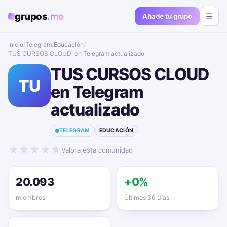
grupos
.me
☰
Añade tu grupo
Inicio
/
Telegram
/
Educación
/
TUS CURSOS CLOUD ‍ en Telegram actualizado📱🔥
TUS CURSOS CLOUD ‍
TU
en Telegram
actualizado📱🔥
TELEGRAM
EDUCACIÓN
★
★
★
★
★
Valora esta comunidad
20.093
+0%
miembros
Últimos 30 días