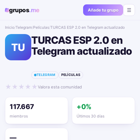
grupos
.me
☰
Añade tu grupo
Inicio
/
Telegram
/
Películas
/
TURCAS ESP 2.0 en Telegram actualizado📱🔥
TURCAS ESP 2.0 en
TU
Telegram actualizado
📱🔥
TELEGRAM
PELÍCULAS
★
★
★
★
★
Valora esta comunidad
117.667
+0%
miembros
Últimos 30 días
—