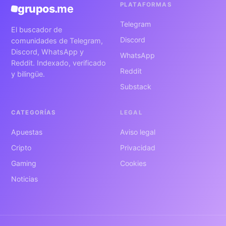
PLATAFORMAS
grupos
.me
Telegram
El buscador de
Discord
comunidades de Telegram,
Discord, WhatsApp y
WhatsApp
Reddit. Indexado, verificado
Reddit
y bilingüe.
Substack
CATEGORÍAS
LEGAL
Apuestas
Aviso legal
Cripto
Privacidad
Gaming
Cookies
Noticias