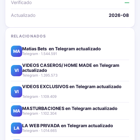
Verificado
—
Actualizado
2026-08
RELACIONADOS
Matias Bets ‍ en Telegram actualizado📱🔥
MA
Telegram · 1.544.591
VIDEOS CASEROS/ HOME MADE en Telegram
actualizado📱🔥
VI
Telegram · 1.395.573
VIDEOS EXCLUSIVOS en Telegram actualizado📱
🔥
VI
Telegram · 1.109.409
MASTURBACIONES en Telegram actualizado📱🔥
MA
Telegram · 1.102.304
LA WEB PRIVADA en Telegram actualizado📱🔥
LA
Telegram · 1.014.665