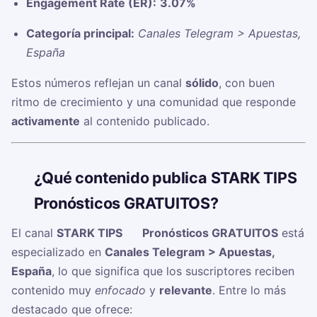
Engagement Rate (ER):
3.07%
Categoría principal:
Canales Telegram > Apuestas,
España
Estos números reflejan un canal
sólido
, con buen
ritmo de crecimiento y una comunidad que responde
activamente
al contenido publicado.
🧠
¿Qué contenido publica STARK TIPS
❇️ Pronósticos GRATUITOS?
El canal
STARK TIPS ❇️ Pronósticos GRATUITOS
está
especializado en
Canales Telegram > Apuestas,
España
, lo que significa que los suscriptores reciben
contenido muy
enfocado
y
relevante
. Entre lo más
destacado que ofrece: