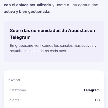
con el enlace actualizado
y únete a una comunidad
activa y bien gestionada
.
Sobre las comunidades de Apuestas en
Telegram
En grupos.me verificamos los canales más activos y
actualizamos sus datos cada mes.
DATOS
Plataforma
Telegram
Idioma
ES