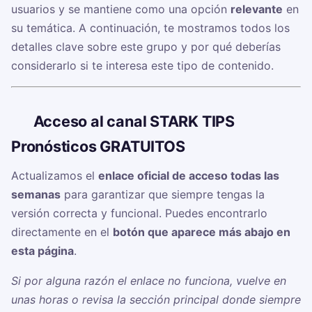
usuarios y se mantiene como una opción
relevante
en
su temática. A continuación, te mostramos todos los
detalles clave sobre este grupo y por qué deberías
considerarlo si te interesa este tipo de contenido.
🔗
Acceso al canal STARK TIPS ❇️
Pronósticos GRATUITOS
Actualizamos el
enlace oficial de acceso todas las
semanas
para garantizar que siempre tengas la
versión correcta y funcional. Puedes encontrarlo
directamente en el
botón que aparece más abajo en
esta página
.
Si por alguna razón el enlace no funciona, vuelve en
unas horas o revisa la sección principal donde siempre