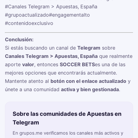
#Canales Telegram > Apuestas, España
#grupoactualizado
#engagementalto
#contenidoexclusivo
Conclusión:
Si estás buscando un canal de
Telegram
sobre
Canales Telegram > Apuestas, España
que realmente
aporte
valor
, entonces
SOCCER BETS
es una de las
mejores opciones que encontrarás actualmente.
Mantente atento al
botón con el enlace actualizado
y
únete a una comunidad
activa y bien gestionada
.
Sobre las comunidades de Apuestas en
Telegram
En grupos.me verificamos los canales más activos y