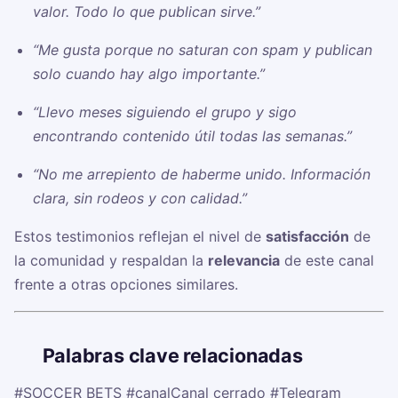
valor. Todo lo que publican sirve.”
“Me gusta porque no saturan con spam y publican
solo cuando hay algo importante.”
“Llevo meses siguiendo el grupo y sigo
encontrando contenido útil todas las semanas.”
“No me arrepiento de haberme unido. Información
clara, sin rodeos y con calidad.”
Estos testimonios reflejan el nivel de
satisfacción
de
la comunidad y respaldan la
relevancia
de este canal
frente a otras opciones similares.
🏷️
Palabras clave relacionadas
#SOCCER BETS
#canalCanal cerrado
#Telegram