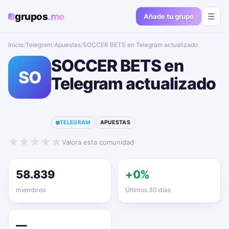
grupos
.me
☰
Añade tu grupo
Inicio
/
Telegram
/
Apuestas
/
SOCCER BETS en Telegram actualizado📱🔥
SOCCER BETS en
SO
Telegram actualizado
📱🔥
TELEGRAM
APUESTAS
★
★
★
★
★
Valora esta comunidad
58.839
+0%
miembros
Últimos 30 días
—