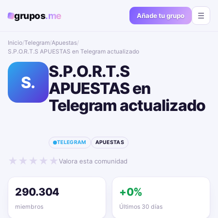
grupos
.me
☰
Añade tu grupo
Inicio
/
Telegram
/
Apuestas
/
S.P.O.R.T.S APUESTAS en Telegram actualizado📱🔥
S.P.O.R.T.S
S.
APUESTAS en
Telegram actualizado
📱🔥
TELEGRAM
APUESTAS
★
★
★
★
★
Valora esta comunidad
290.304
+0%
miembros
Últimos 30 días