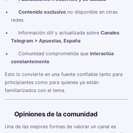
✅
Contenido exclusivo
no disponible en otras
redes
✅ Información
útil
y actualizada sobre
Canales
Telegram > Apuestas, España
✅ Comunidad comprometida que
interactúa
constantemente
Esto lo convierte en una fuente confiable tanto para
principiantes como para quienes ya están
familiarizados con el tema.
🗣️
Opiniones de la comunidad
Una de las mejores formas de valorar un canal es