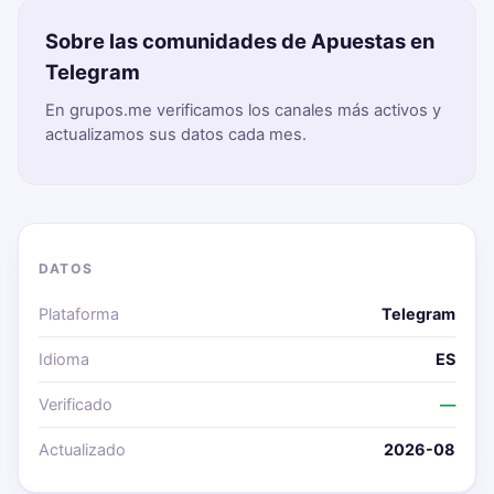
Sobre las comunidades de Apuestas en
Telegram
En grupos.me verificamos los canales más activos y
actualizamos sus datos cada mes.
DATOS
Plataforma
Telegram
Idioma
ES
Verificado
—
Actualizado
2026-08