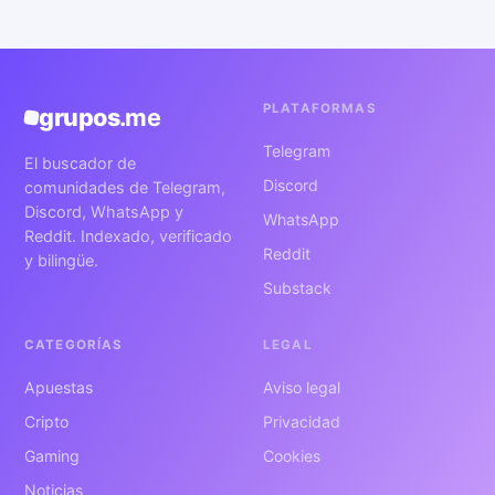
PLATAFORMAS
grupos
.me
Telegram
El buscador de
Discord
comunidades de Telegram,
Discord, WhatsApp y
WhatsApp
Reddit. Indexado, verificado
Reddit
y bilingüe.
Substack
CATEGORÍAS
LEGAL
Apuestas
Aviso legal
Cripto
Privacidad
Gaming
Cookies
Noticias