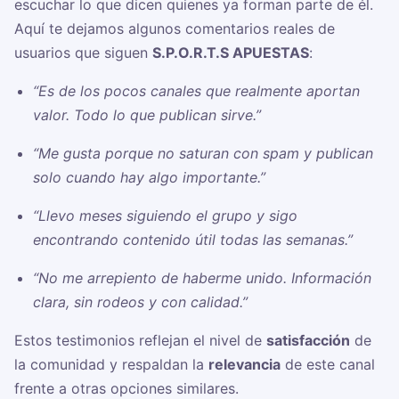
escuchar lo que dicen quienes ya forman parte de él.
Aquí te dejamos algunos comentarios reales de
usuarios que siguen
S.P.O.R.T.S APUESTAS
:
“Es de los pocos canales que realmente aportan
valor. Todo lo que publican sirve.”
“Me gusta porque no saturan con spam y publican
solo cuando hay algo importante.”
“Llevo meses siguiendo el grupo y sigo
encontrando contenido útil todas las semanas.”
“No me arrepiento de haberme unido. Información
clara, sin rodeos y con calidad.”
Estos testimonios reflejan el nivel de
satisfacción
de
la comunidad y respaldan la
relevancia
de este canal
frente a otras opciones similares.