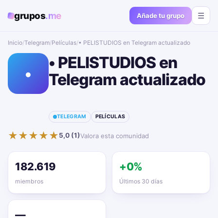
grupos
.me
☰
Añade tu grupo
Inicio
/
Telegram
/
Películas
/
• PELISTUDIOS en Telegram actualizado📱🔥
• PELISTUDIOS en
•
Telegram actualizado
📱🔥
TELEGRAM
PELÍCULAS
★
★
★
★
★
5,0 (1)
Valora esta comunidad
182.619
+0%
miembros
Últimos 30 días
—