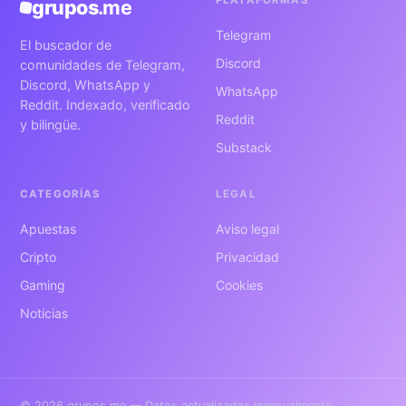
PLATAFORMAS
grupos
.me
Telegram
El buscador de
Discord
comunidades de Telegram,
Discord, WhatsApp y
WhatsApp
Reddit. Indexado, verificado
Reddit
y bilingüe.
Substack
CATEGORÍAS
LEGAL
Apuestas
Aviso legal
Cripto
Privacidad
Gaming
Cookies
Noticias
© 2026 grupos.me — Datos actualizados mensualmente