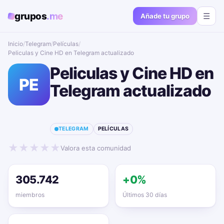
grupos
.me
☰
Añade tu grupo
Inicio
/
Telegram
/
Películas
/
Peliculas y Cine HD en Telegram actualizado📱🔥
Peliculas y Cine HD en
PE
Telegram actualizado
📱🔥
TELEGRAM
PELÍCULAS
★
★
★
★
★
Valora esta comunidad
305.742
+0%
miembros
Últimos 30 días