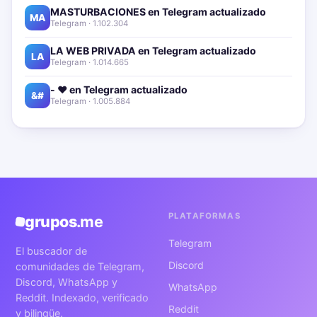
MASTURBACIONES en Telegram actualizado📱🔥
MA
Telegram · 1.102.304
LA WEB PRIVADA en Telegram actualizado📱🔥
LA
Telegram · 1.014.665
- ❤️ en Telegram actualizado📱🔥
&#
Telegram · 1.005.884
PLATAFORMAS
grupos
.me
Telegram
El buscador de
Discord
comunidades de Telegram,
Discord, WhatsApp y
WhatsApp
Reddit. Indexado, verificado
Reddit
y bilingüe.