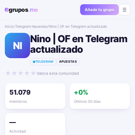
grupos
.me
☰
Añade tu grupo
Inicio
/
Telegram
/
Apuestas
/
Nino | OF en Telegram actualizado📱🔥
Nino | OF en Telegram
NI
actualizado📱🔥
TELEGRAM
APUESTAS
★
★
★
★
★
Valora esta comunidad
51.079
+0%
miembros
Últimos 30 días
—
Actividad