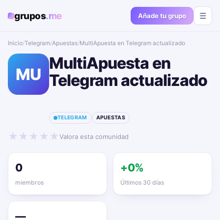
grupos
.me
☰
Añade tu grupo
Inicio
/
Telegram
/
Apuestas
/
MultiApuesta en Telegram actualizado📱🔥
MultiApuesta en
MU
Telegram actualizado
📱🔥
TELEGRAM
APUESTAS
★
★
★
★
★
Valora esta comunidad
0
+0%
miembros
Últimos 30 días
—