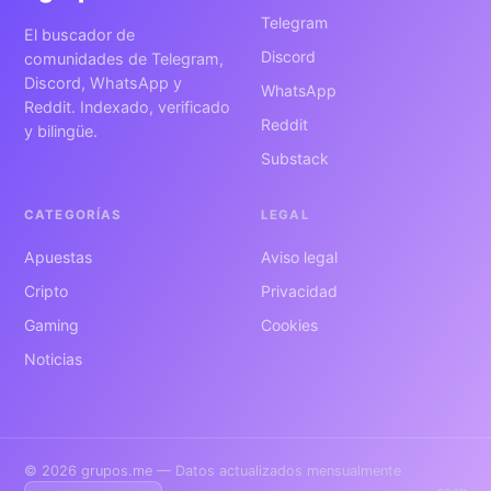
Telegram
El buscador de
Discord
comunidades de Telegram,
Discord, WhatsApp y
WhatsApp
Reddit. Indexado, verificado
Reddit
y bilingüe.
Substack
CATEGORÍAS
LEGAL
Apuestas
Aviso legal
Cripto
Privacidad
Gaming
Cookies
Noticias
© 2026 grupos.me — Datos actualizados mensualmente