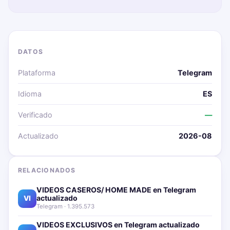
DATOS
Plataforma
Telegram
Idioma
ES
Verificado
—
Actualizado
2026-08
RELACIONADOS
VIDEOS CASEROS/ HOME MADE en Telegram
actualizado📱🔥
VI
Telegram · 1.395.573
VIDEOS EXCLUSIVOS en Telegram actualizado📱