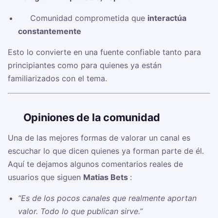
✅ Comunidad comprometida que
interactúa
constantemente
Esto lo convierte en una fuente confiable tanto para
principiantes como para quienes ya están
familiarizados con el tema.
🗣️
Opiniones de la comunidad
Una de las mejores formas de valorar un canal es
escuchar lo que dicen quienes ya forman parte de él.
Aquí te dejamos algunos comentarios reales de
usuarios que siguen
Matias Bets ‍
:
“Es de los pocos canales que realmente aportan
valor. Todo lo que publican sirve.”