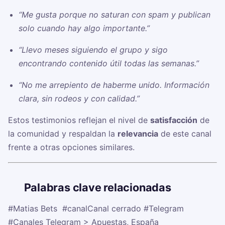
“Me gusta porque no saturan con spam y publican
solo cuando hay algo importante.”
“Llevo meses siguiendo el grupo y sigo
encontrando contenido útil todas las semanas.”
“No me arrepiento de haberme unido. Información
clara, sin rodeos y con calidad.”
Estos testimonios reflejan el nivel de
satisfacción
de
la comunidad y respaldan la
relevancia
de este canal
frente a otras opciones similares.
🏷️
Palabras clave relacionadas
#Matias Bets ‍
#canalCanal cerrado
#Telegram
#Canales Telegram > Apuestas, España