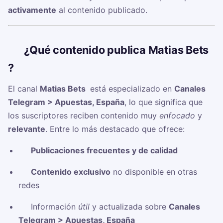
activamente
al contenido publicado.
🧠
¿Qué contenido publica Matias Bets
‍?
El canal
Matias Bets ‍
está especializado en
Canales
Telegram > Apuestas, España
, lo que significa que
los suscriptores reciben contenido muy
enfocado
y
relevante
. Entre lo más destacado que ofrece:
✅
Publicaciones frecuentes y de calidad
✅
Contenido exclusivo
no disponible en otras
redes
✅ Información
útil
y actualizada sobre
Canales
Telegram > Apuestas, España