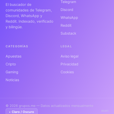
Telegram
El buscador de
Discord
comunidades de Telegram,
Discord, WhatsApp y
WhatsApp
Reddit. Indexado, verificado
Reddit
y bilingüe.
Substack
CATEGORÍAS
LEGAL
Apuestas
Aviso legal
Cripto
Privacidad
Gaming
Cookies
Noticias
© 2026 grupos.me — Datos actualizados mensualmente
es
en
◐ Claro / Oscuro