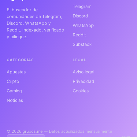
Telegram
El buscador de
Discord
comunidades de Telegram,
Discord, WhatsApp y
WhatsApp
Reddit. Indexado, verificado
Reddit
y bilingüe.
Substack
CATEGORÍAS
LEGAL
Apuestas
Aviso legal
Cripto
Privacidad
Gaming
Cookies
Noticias
© 2026 grupos.me — Datos actualizados mensualmente