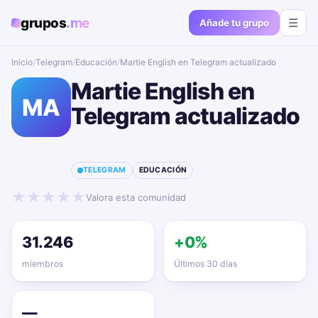
grupos
.me
☰
Añade tu grupo
Inicio
/
Telegram
/
Educación
/
Martie English en Telegram actualizado📱🔥
Martie English en
MA
Telegram actualizado
📱🔥
TELEGRAM
EDUCACIÓN
★
★
★
★
★
Valora esta comunidad
31.246
+0%
miembros
Últimos 30 días
—