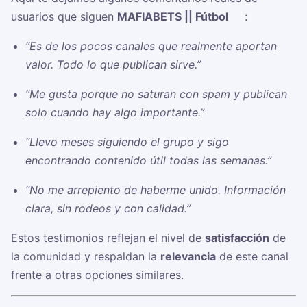
usuarios que siguen
MAFIABETS || Fútbol ⚽️
:
“Es de los pocos canales que realmente aportan
valor. Todo lo que publican sirve.”
“Me gusta porque no saturan con spam y publican
solo cuando hay algo importante.”
“Llevo meses siguiendo el grupo y sigo
encontrando contenido útil todas las semanas.”
“No me arrepiento de haberme unido. Información
clara, sin rodeos y con calidad.”
Estos testimonios reflejan el nivel de
satisfacción
de
la comunidad y respaldan la
relevancia
de este canal
frente a otras opciones similares.