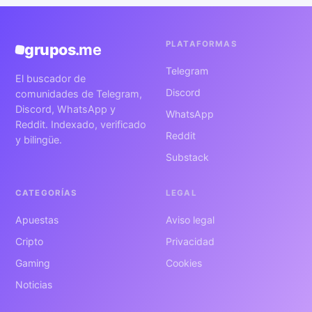
PLATAFORMAS
grupos
.me
Telegram
El buscador de
Discord
comunidades de Telegram,
Discord, WhatsApp y
WhatsApp
Reddit. Indexado, verificado
Reddit
y bilingüe.
Substack
CATEGORÍAS
LEGAL
Apuestas
Aviso legal
Cripto
Privacidad
Gaming
Cookies
Noticias