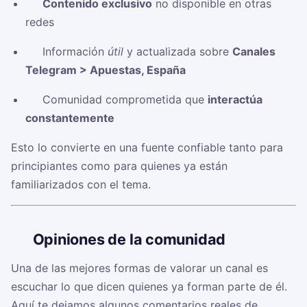
✅
Contenido exclusivo
no disponible en otras
redes
✅ Información
útil
y actualizada sobre
Canales
Telegram > Apuestas, España
✅ Comunidad comprometida que
interactúa
constantemente
Esto lo convierte en una fuente confiable tanto para
principiantes como para quienes ya están
familiarizados con el tema.
🗣️
Opiniones de la comunidad
Una de las mejores formas de valorar un canal es
escuchar lo que dicen quienes ya forman parte de él.
Aquí te dejamos algunos comentarios reales de