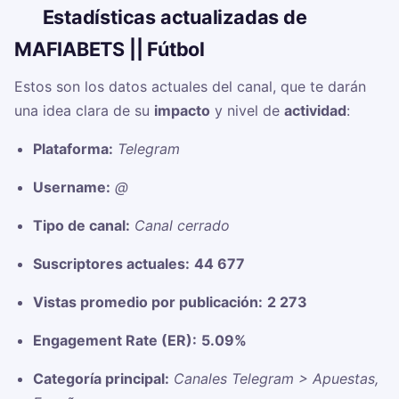
📊
Estadísticas actualizadas de
MAFIABETS || Fútbol ⚽️
Estos son los datos actuales del canal, que te darán
una idea clara de su
impacto
y nivel de
actividad
:
Plataforma:
Telegram
Username:
@
Tipo de canal:
Canal cerrado
Suscriptores actuales:
44 677
Vistas promedio por publicación:
2 273
Engagement Rate (ER):
5.09%
Categoría principal:
Canales Telegram > Apuestas,