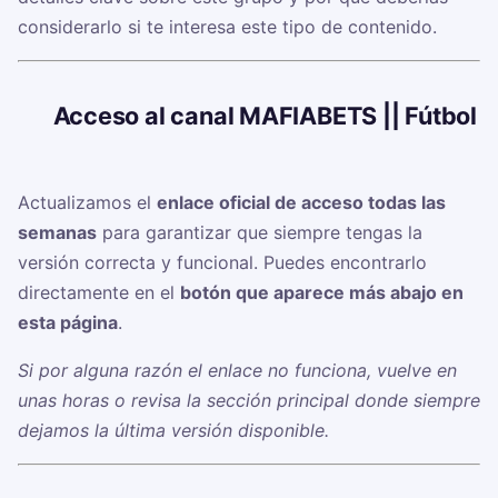
considerarlo si te interesa este tipo de contenido.
🔗
Acceso al canal MAFIABETS || Fútbol
⚽️
Actualizamos el
enlace oficial de acceso todas las
semanas
para garantizar que siempre tengas la
versión correcta y funcional. Puedes encontrarlo
directamente en el
botón que aparece más abajo en
esta página
.
Si por alguna razón el enlace no funciona, vuelve en
unas horas o revisa la sección principal donde siempre
dejamos la última versión disponible.