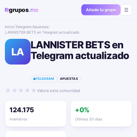
grupos
.me
☰
Añade tu grupo
Inicio
/
Telegram
/
Apuestas
/
LANNISTER BETS en Telegram actualizado📱🔥
LANNISTER BETS en
LA
Telegram actualizado
📱🔥
TELEGRAM
APUESTAS
★
★
★
★
★
Valora esta comunidad
124.175
+0%
miembros
Últimos 30 días