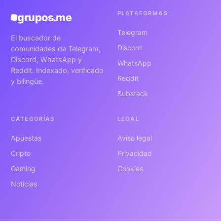
PLATAFORMAS
grupos
.me
Telegram
El buscador de
Discord
comunidades de Telegram,
Discord, WhatsApp y
WhatsApp
Reddit. Indexado, verificado
Reddit
y bilingüe.
Substack
CATEGORÍAS
LEGAL
Apuestas
Aviso legal
Cripto
Privacidad
Gaming
Cookies
Noticias