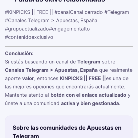
#KINPICKS || FREE ||
#canalCanal cerrado
#Telegram
#Canales Telegram > Apuestas, España
#grupoactualizado
#engagementalto
#contenidoexclusivo
Conclusión:
Si estás buscando un canal de
Telegram
sobre
Canales Telegram > Apuestas, España
que realmente
aporte
valor
, entonces
KINPICKS || FREE ||
es una de
las mejores opciones que encontrarás actualmente.
Mantente atento al
botón con el enlace actualizado
y
únete a una comunidad
activa y bien gestionada
.
Sobre las comunidades de Apuestas en
Telegram