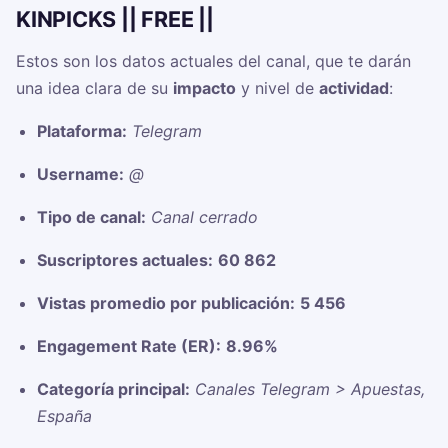
KINPICKS || FREE ||
Estos son los datos actuales del canal, que te darán
una idea clara de su
impacto
y nivel de
actividad
:
Plataforma:
Telegram
Username:
@
Tipo de canal:
Canal cerrado
Suscriptores actuales:
60 862
Vistas promedio por publicación:
5 456
Engagement Rate (ER):
8.96%
Categoría principal:
Canales Telegram > Apuestas,
España