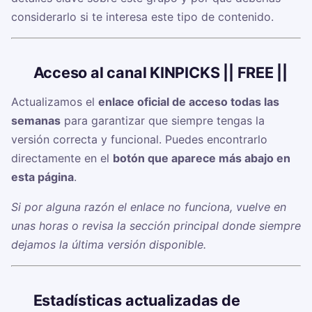
considerarlo si te interesa este tipo de contenido.
🔗
Acceso al canal KINPICKS || FREE ||
Actualizamos el
enlace oficial de acceso todas las
semanas
para garantizar que siempre tengas la
versión correcta y funcional. Puedes encontrarlo
directamente en el
botón que aparece más abajo en
esta página
.
Si por alguna razón el enlace no funciona, vuelve en
unas horas o revisa la sección principal donde siempre
dejamos la última versión disponible.
📊
Estadísticas actualizadas de