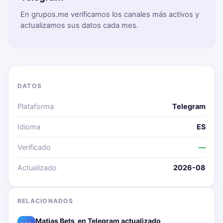
En grupos.me verificamos los canales más activos y
actualizamos sus datos cada mes.
DATOS
Plataforma
Telegram
Idioma
ES
Verificado
—
Actualizado
2026-08
RELACIONADOS
Matias Bets ‍ en Telegram actualizado📱🔥