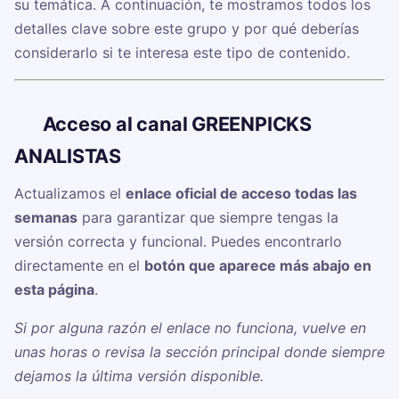
su temática. A continuación, te mostramos todos los
detalles clave sobre este grupo y por qué deberías
considerarlo si te interesa este tipo de contenido.
🔗
Acceso al canal GREENPICKS
ANALISTAS
Actualizamos el
enlace oficial de acceso todas las
semanas
para garantizar que siempre tengas la
versión correcta y funcional. Puedes encontrarlo
directamente en el
botón que aparece más abajo en
esta página
.
Si por alguna razón el enlace no funciona, vuelve en
unas horas o revisa la sección principal donde siempre
dejamos la última versión disponible.