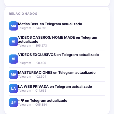
RELACIONADOS
Matias Bets ‍ en Telegram actualizado📱🔥
MA
Telegram · 1.544.591
VIDEOS CASEROS/ HOME MADE en Telegram
actualizado📱🔥
VI
Telegram · 1.395.573
VIDEOS EXCLUSIVOS en Telegram actualizado📱
🔥
VI
Telegram · 1.109.409
MASTURBACIONES en Telegram actualizado📱🔥
MA
Telegram · 1.102.304
LA WEB PRIVADA en Telegram actualizado📱🔥
LA
Telegram · 1.014.665
- ❤️ en Telegram actualizado📱🔥
&#
Telegram · 1.005.884