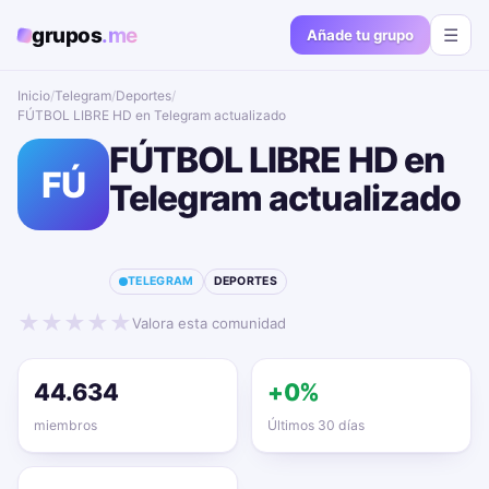
grupos
.me
☰
Añade tu grupo
Inicio
/
Telegram
/
Deportes
/
FÚTBOL LIBRE HD en Telegram actualizado📱🔥
FÚTBOL LIBRE HD en
FÚ
Telegram actualizado
📱🔥
TELEGRAM
DEPORTES
★
★
★
★
★
Valora esta comunidad
44.634
+0%
miembros
Últimos 30 días