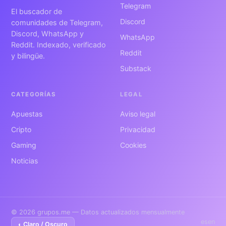
Telegram
El buscador de
Discord
comunidades de Telegram,
Discord, WhatsApp y
WhatsApp
Reddit. Indexado, verificado
Reddit
y bilingüe.
Substack
CATEGORÍAS
LEGAL
Apuestas
Aviso legal
Cripto
Privacidad
Gaming
Cookies
Noticias
© 2026 grupos.me — Datos actualizados mensualmente
es
en
◐ Claro / Oscuro