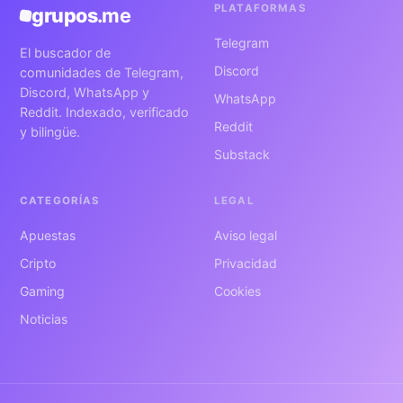
PLATAFORMAS
grupos
.me
Telegram
El buscador de
Discord
comunidades de Telegram,
Discord, WhatsApp y
WhatsApp
Reddit. Indexado, verificado
Reddit
y bilingüe.
Substack
CATEGORÍAS
LEGAL
Apuestas
Aviso legal
Cripto
Privacidad
Gaming
Cookies
Noticias