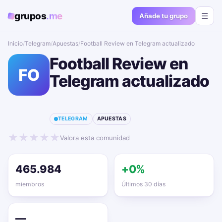
grupos
.me
☰
Añade tu grupo
Inicio
/
Telegram
/
Apuestas
/
Football Review en Telegram actualizado📱🔥
Football Review en
FO
Telegram actualizado
📱🔥
TELEGRAM
APUESTAS
★
★
★
★
★
Valora esta comunidad
465.984
+0%
miembros
Últimos 30 días
—