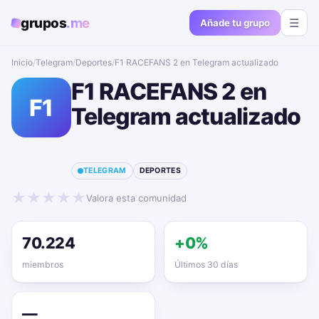
grupos
.me
☰
Añade tu grupo
Inicio
/
Telegram
/
Deportes
/
F1 RACEFANS 2 en Telegram actualizado📱🔥
F1 RACEFANS 2 en
F1
Telegram actualizado
📱🔥
TELEGRAM
DEPORTES
★
★
★
★
★
Valora esta comunidad
70.224
+0%
miembros
Últimos 30 días
—