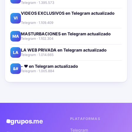
Telegram · 1.395.573
VIDEOS EXCLUSIVOS en Telegram actualizado📱
🔥
VI
Telegram · 1.109.409
MASTURBACIONES en Telegram actualizado📱🔥
MA
Telegram · 1.102.304
LA WEB PRIVADA en Telegram actualizado📱🔥
LA
Telegram · 1.014.665
- ❤️ en Telegram actualizado📱🔥
&#
Telegram · 1.005.884
PLATAFORMAS
grupos
.me
Telegram