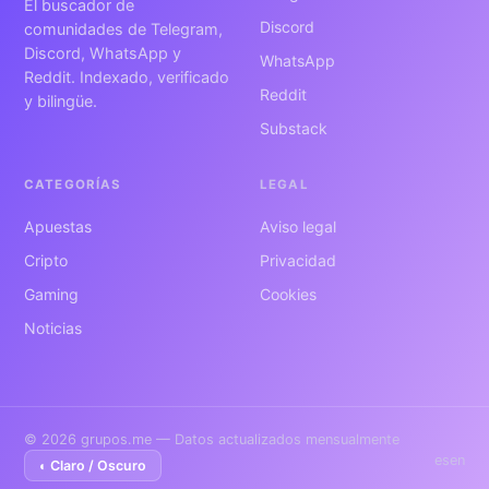
El buscador de
Discord
comunidades de Telegram,
Discord, WhatsApp y
WhatsApp
Reddit. Indexado, verificado
Reddit
y bilingüe.
Substack
CATEGORÍAS
LEGAL
Apuestas
Aviso legal
Cripto
Privacidad
Gaming
Cookies
Noticias
© 2026 grupos.me — Datos actualizados mensualmente
es
en
◐ Claro / Oscuro