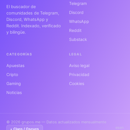
Telegram
El buscador de
Discord
comunidades de Telegram,
Discord, WhatsApp y
WhatsApp
Reddit. Indexado, verificado
Reddit
y bilingüe.
Substack
CATEGORÍAS
LEGAL
Apuestas
Aviso legal
Cripto
Privacidad
Gaming
Cookies
Noticias
© 2026 grupos.me — Datos actualizados mensualmente
es
en
◐ Claro / Oscuro