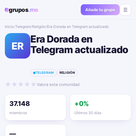
grupos
.me
☰
Añade tu grupo
Inicio
/
Telegram
/
Religión
/
Era Dorada en Telegram actualizado📱🔥
Era Dorada en
ER
Telegram actualizado
📱🔥
TELEGRAM
RELIGIÓN
★
★
★
★
★
Valora esta comunidad
37.148
+0%
miembros
Últimos 30 días
—