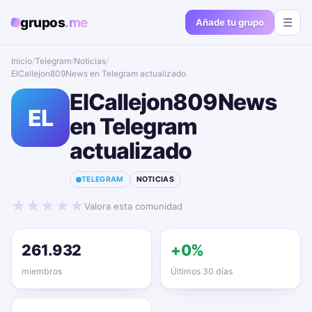
grupos
.me
☰
Añade tu grupo
Inicio
/
Telegram
/
Noticias
/
ElCallejon809News en Telegram actualizado📱🔥
ElCallejon809News
EL
en Telegram
actualizado📱🔥
TELEGRAM
NOTICIAS
★
★
★
★
★
Valora esta comunidad
261.932
+0%
miembros
Últimos 30 días