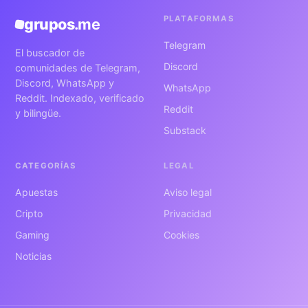
PLATAFORMAS
grupos
.me
Telegram
El buscador de
Discord
comunidades de Telegram,
Discord, WhatsApp y
WhatsApp
Reddit. Indexado, verificado
Reddit
y bilingüe.
Substack
CATEGORÍAS
LEGAL
Apuestas
Aviso legal
Cripto
Privacidad
Gaming
Cookies
Noticias